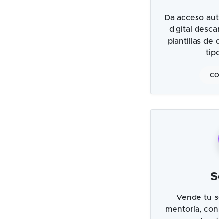
Da acceso aut
digital desc
plantillas de
tip
CO
S
Vende tu s
mentoría, cons