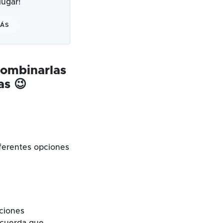
ugar!
MÁS
combinarlas
as 😉
ferentes opciones
cciones