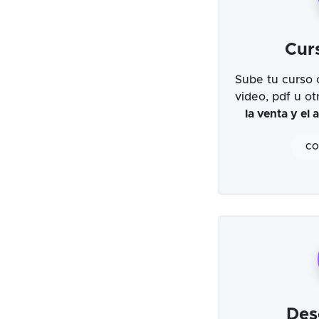
Cur
Sube tu curso 
video, pdf u o
la venta y el
CO
Des