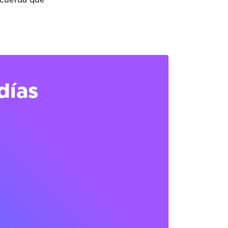
ecuerda que
días