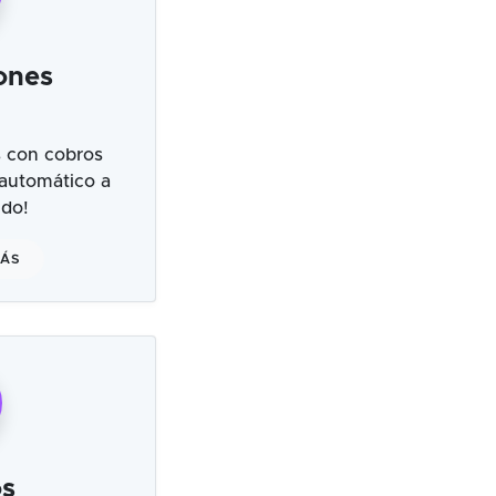
ones
 con cobros
 automático a
ndo!
MÁS
s