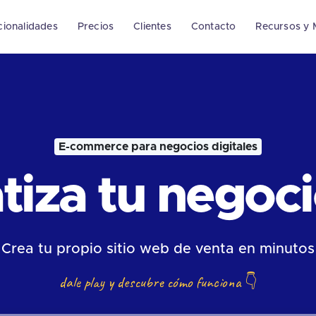
cionalidades
Precios
Clientes
Contacto
Recursos y 
E-commerce para negocios digitales
iza tu negocio
Crea tu propio sitio web de venta en minutos
dale play y descubre cómo funciona
👇