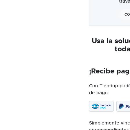
trav
CO
Usa la sol
toda
¡Recibe pag
Con Tiendup podés
de pago:
Simplemente vincu