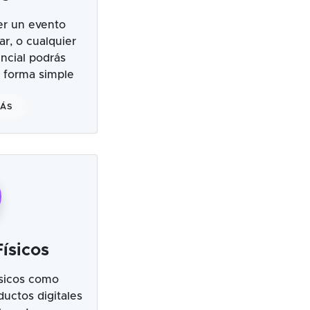
er un evento
ar, o cualquier
ncial podrás
 forma simple
MÁS
ísicos
sicos como
uctos digitales