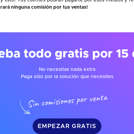
y listo! Tus clientes podrán pagarte por esos medios y r
rará ninguna comisión por tus ventas!
eba todo gratis por 15 
No necesitas nada extra
Paga sólo por la solución que necesites
Sin comisiones por venta
EMPEZAR GRATIS