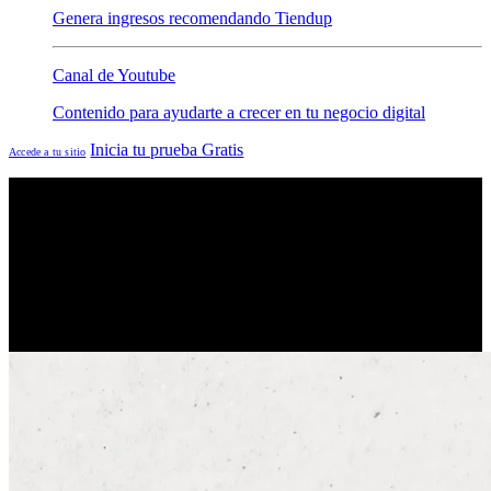
Genera ingresos recomendando Tiendup
Canal de Youtube
Contenido para ayudarte a crecer en tu negocio digital
Inicia tu prueba Gratis
Accede a tu sitio
E-commerce para negocios digitales
Automatiza tu negocio digital
Crea tu propio sitio web de venta en minutos
dale play y descubre cómo funciona
👇