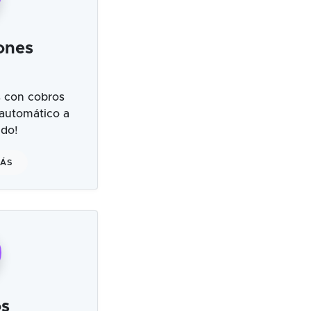
ones
 con cobros
 automático a
ndo!
MÁS
s