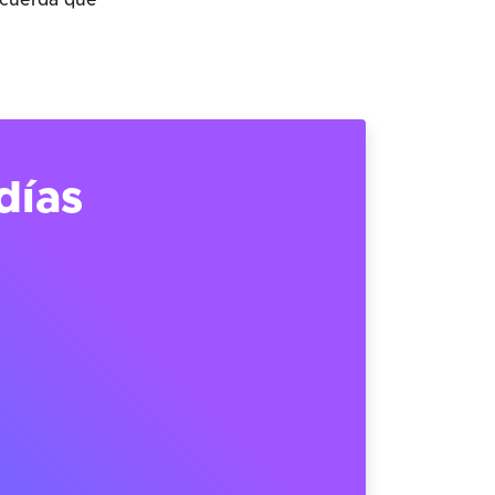
ecuerda que
días