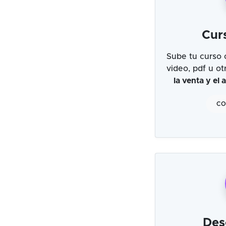
Cur
Sube tu curso 
video, pdf u o
la venta y el
CO
Des