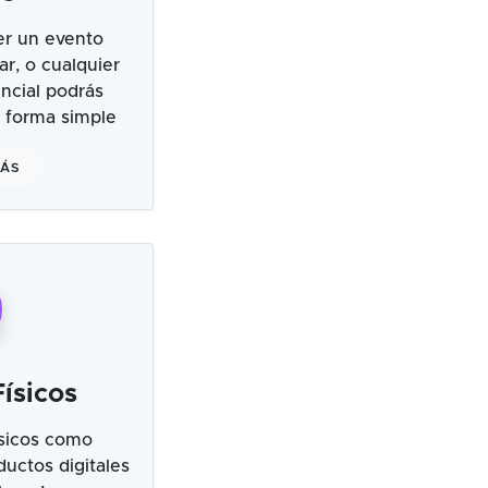
er un evento
ar, o cualquier
ncial podrás
 forma simple
MÁS
ísicos
sicos como
uctos digitales