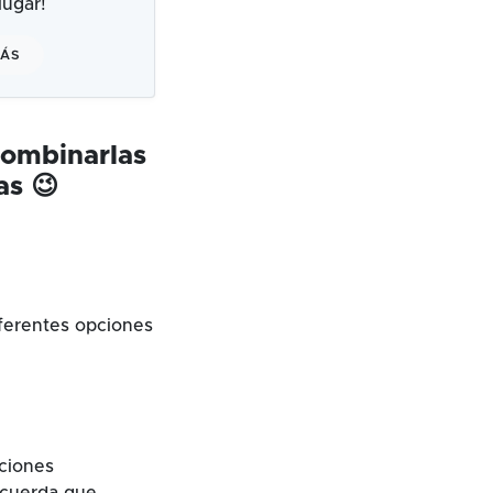
ugar!
MÁS
combinarlas
as 😉
ferentes opciones
cciones