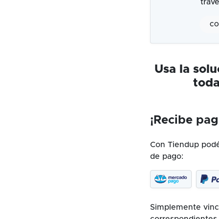
trav
CO
Usa la sol
toda
¡Recibe pag
Con Tiendup podés
de pago:
Simplemente vincu