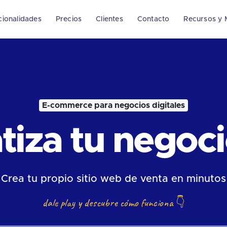
cionalidades
Precios
Clientes
Contacto
Recursos y 
E-commerce para negocios digitales
iza tu negocio
Crea tu propio sitio web de venta en minutos
dale play y descubre cómo funciona
👇