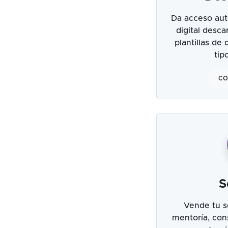
Da acceso aut
digital desc
plantillas de
tip
CO
S
Vende tu s
mentoría, cons