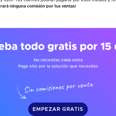
y listo! Tus clientes podrán pagarte por esos medios y r
rará ninguna comisión por tus ventas!
eba todo gratis por 15 
No necesitas nada extra
Paga sólo por la solución que necesites
Sin comisiones por venta
EMPEZAR GRATIS