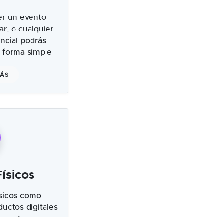
er un evento
ar, o cualquier
ncial podrás
 forma simple
MÁS
ísicos
sicos como
uctos digitales