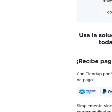
trav
CO
Usa la sol
toda
¡Recibe pag
Con Tiendup podés
de pago:
Simplemente vincu