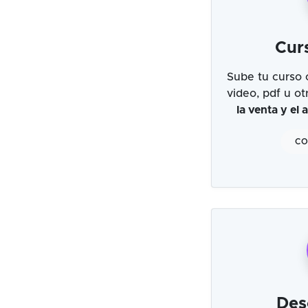
Cur
Sube tu curso 
video, pdf u o
la venta y el
CO
Des