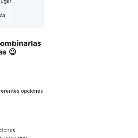
ugar!
MÁS
combinarlas
as 😉
ferentes opciones
cciones