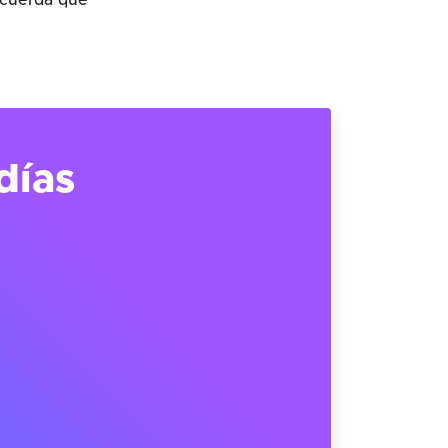
ecuerda que
días