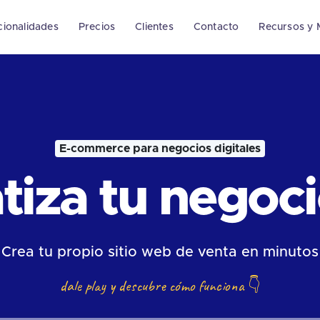
cionalidades
Precios
Clientes
Contacto
Recursos y 
E-commerce para negocios digitales
iza tu negocio
Crea tu propio sitio web de venta en minutos
dale play y descubre cómo funciona
👇