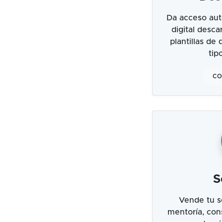
Da acceso aut
digital desc
plantillas de
tip
CO
S
Vende tu s
mentoría, cons