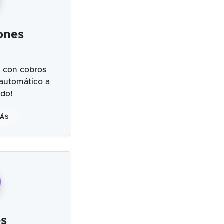
ones
 con cobros
 automático a
ndo!
MÁS
s