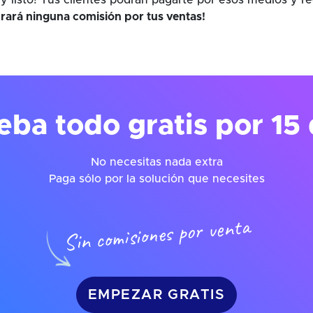
y listo! Tus clientes podrán pagarte por esos medios y r
rará ninguna comisión por tus ventas!
eba todo gratis por 15 
No necesitas nada extra
Paga sólo por la solución que necesites
Sin comisiones por venta
EMPEZAR GRATIS