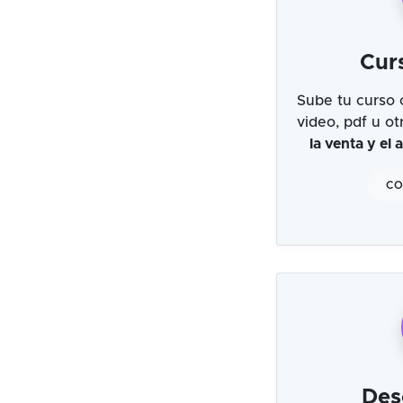
Cur
Sube tu curso 
video, pdf u o
la venta y el
CO
Des