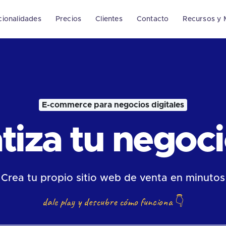
cionalidades
Precios
Clientes
Contacto
Recursos y 
E-commerce para negocios digitales
iza tu negocio
Crea tu propio sitio web de venta en minutos
dale play y descubre cómo funciona
👇