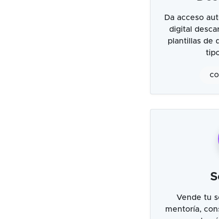
Da acceso aut
digital desc
plantillas de
tip
CO
S
Vende tu s
mentoría, cons