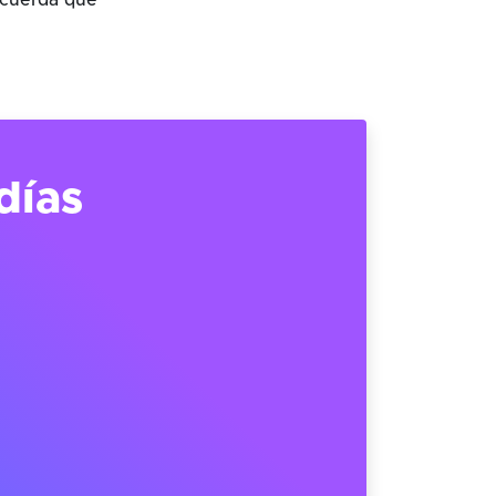
ecuerda que
días