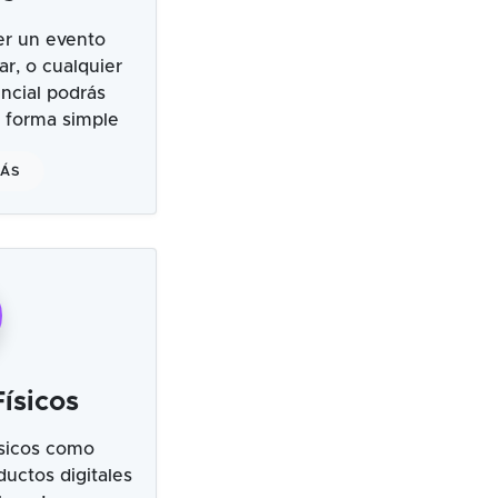
er un evento
ar, o cualquier
ncial podrás
 forma simple
MÁS
ísicos
sicos como
uctos digitales