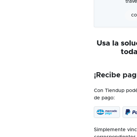
trav
CO
Usa la sol
toda
¡Recibe pag
Con Tiendup podés
de pago:
Simplemente vincu