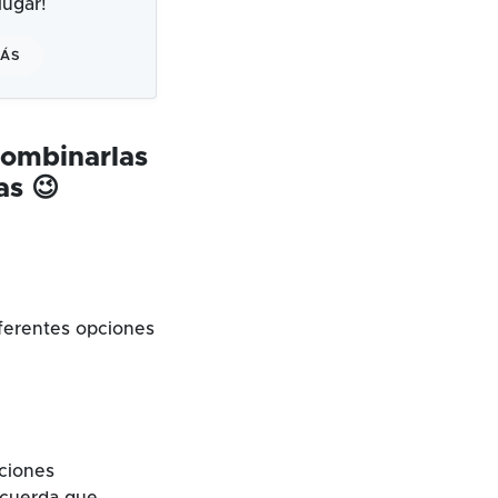
ugar!
MÁS
combinarlas
as 😉
ferentes opciones
cciones