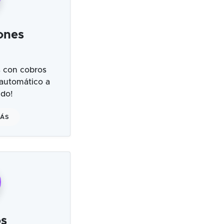
ones
 con cobros
 automático a
ndo!
MÁS
s