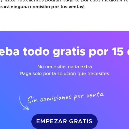
y listo! Tus clientes podrán pagarte por esos medios y r
rará ninguna comisión por tus ventas!
eba todo gratis por 15 
No necesitas nada extra
Paga sólo por la solución que necesites
Sin comisiones por venta
EMPEZAR GRATIS