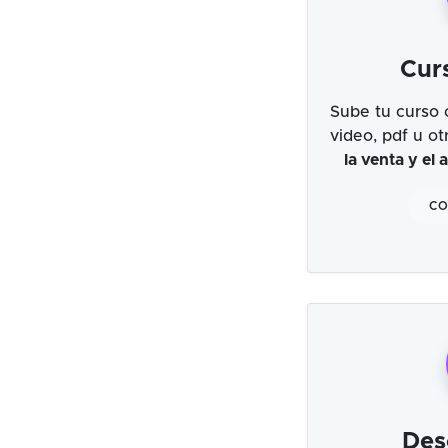
Cur
Sube tu curso 
video, pdf u o
la venta y el
CO
Des