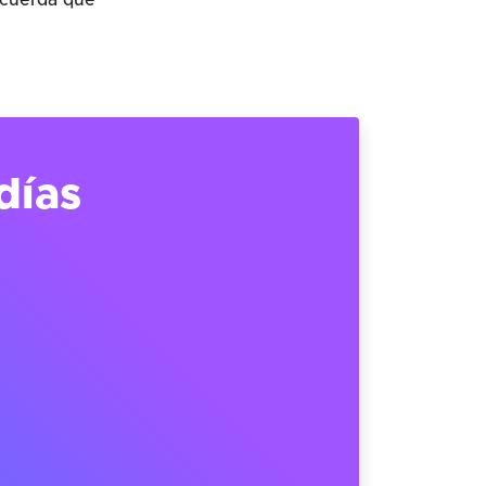
ecuerda que
días