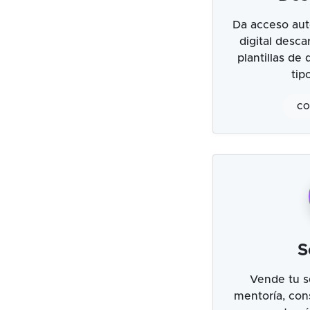
Da acceso aut
digital desc
plantillas de
tip
CO
S
Vende tu s
mentoría, cons