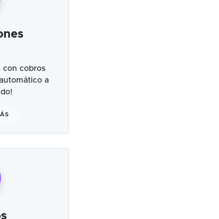
ones
 con cobros
 automático a
ndo!
MÁS
s