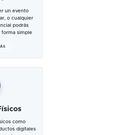
er un evento
ar, o cualquier
ncial podrás
 forma simple
MÁS
ísicos
sicos como
uctos digitales