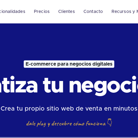
cionalidades
Precios
Clientes
Contacto
Recursos y 
E-commerce para negocios digitales
iza tu negocio
Crea tu propio sitio web de venta en minutos
dale play y descubre cómo funciona
👇