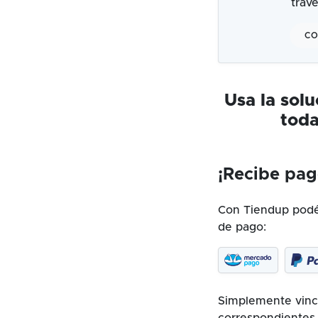
trav
CO
Usa la sol
toda
¡Recibe pag
Con Tiendup podés
de pago:
Simplemente vincu