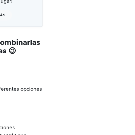
ugar!
MÁS
combinarlas
as 😉
ferentes opciones
cciones