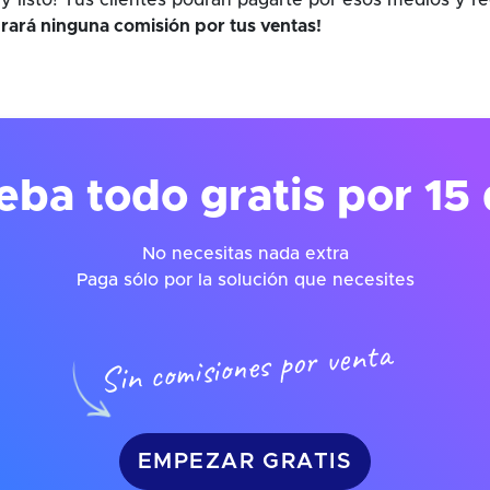
y listo! Tus clientes podrán pagarte por esos medios y r
rará ninguna comisión por tus ventas!
eba todo gratis por 15 
No necesitas nada extra
Paga sólo por la solución que necesites
Sin comisiones por venta
EMPEZAR GRATIS