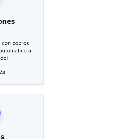
ones
 con cobros
 automático a
ndo!
MÁS
s