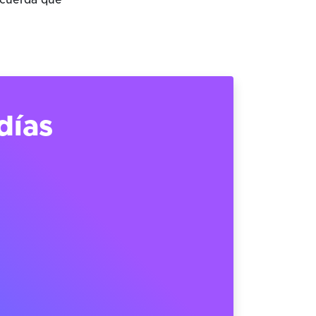
ecuerda que
días