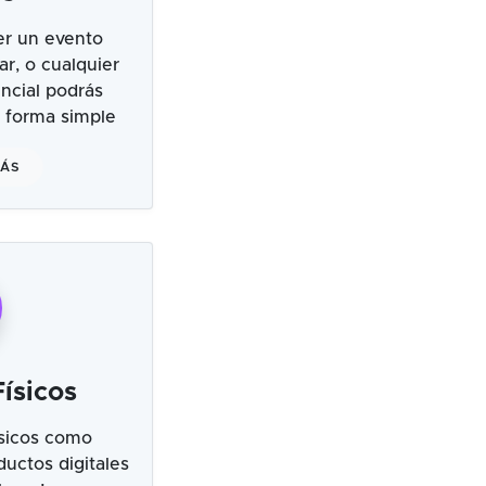
er un evento
ar, o cualquier
ncial podrás
 forma simple
MÁS
ísicos
sicos como
uctos digitales