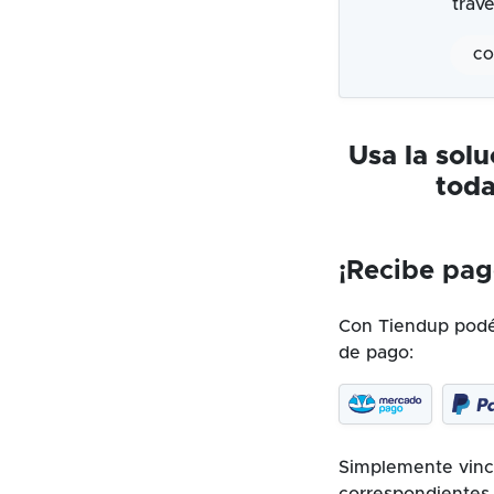
trav
CO
Usa la sol
toda
¡Recibe pag
Con Tiendup podés
de pago:
Simplemente vincu