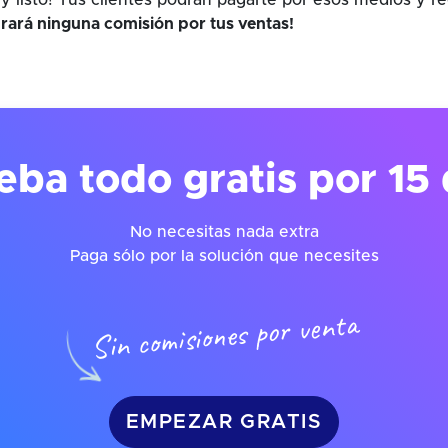
y listo! Tus clientes podrán pagarte por esos medios y r
rará ninguna comisión por tus ventas!
eba todo gratis por 15 
No necesitas nada extra
Paga sólo por la solución que necesites
Sin comisiones por venta
EMPEZAR GRATIS