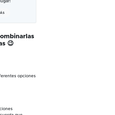
ugar!
MÁS
combinarlas
as 😉
ferentes opciones
cciones