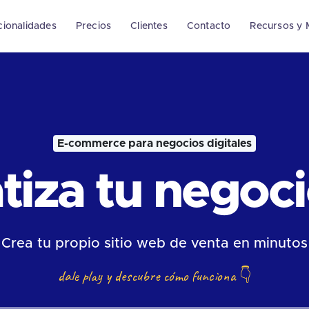
cionalidades
Precios
Clientes
Contacto
Recursos y 
E-commerce para negocios digitales
iza tu negocio
Crea tu propio sitio web de venta en minutos
dale play y descubre cómo funciona
👇