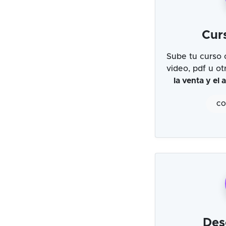
Cur
Sube tu curso 
video, pdf u o
la venta y el
CO
Des