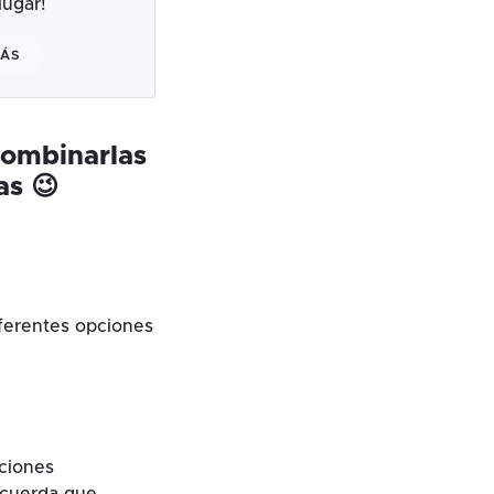
ugar!
MÁS
combinarlas
as 😉
ferentes opciones
cciones