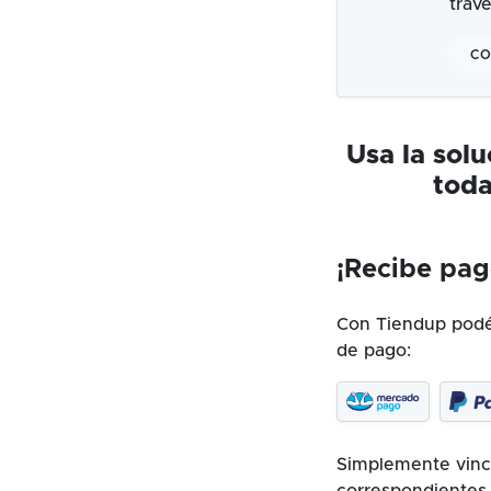
trav
CO
Usa la sol
toda
¡Recibe pag
Con Tiendup podés
de pago:
Simplemente vincu