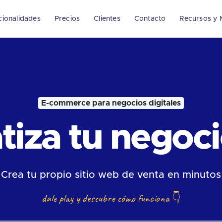
cionalidades
Precios
Clientes
Contacto
Recursos y 
E-commerce para negocios digitales
iza tu negocio
Crea tu propio sitio web de venta en minutos
dale play y descubre cómo funciona
👇