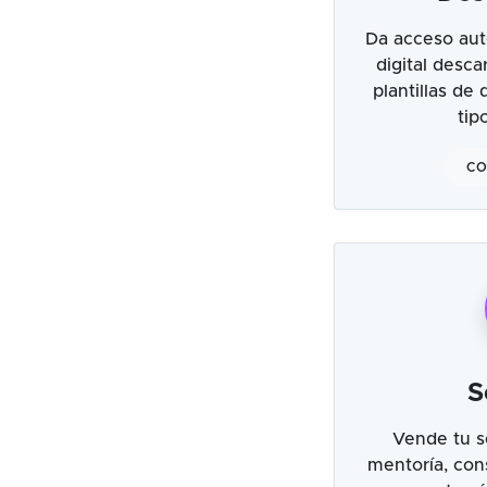
Da acceso aut
digital desc
plantillas de
tip
CO
S
Vende tu s
mentoría, cons