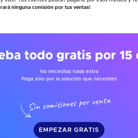
y listo! Tus clientes podrán pagarte por esos medios y r
rará ninguna comisión por tus ventas!
eba todo gratis por 15 
No necesitas nada extra
Paga sólo por la solución que necesites
Sin comisiones por venta
EMPEZAR GRATIS