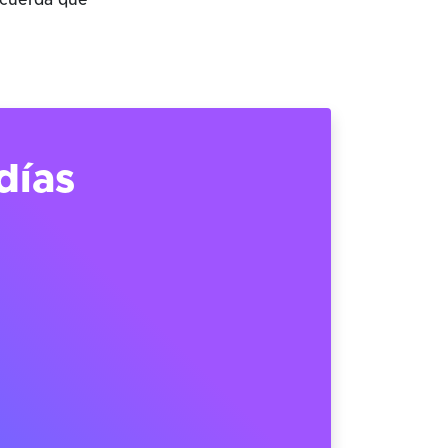
ecuerda que
días