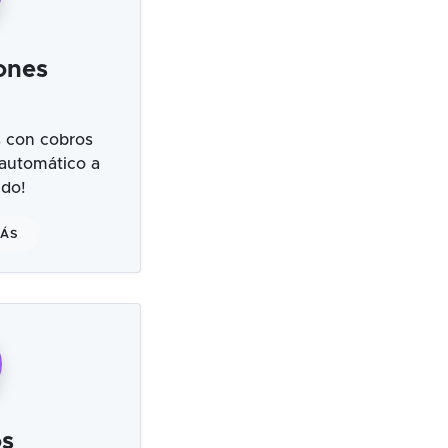
ones
 con cobros
 automático a
ndo!
MÁS
s