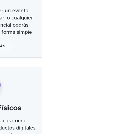
er un evento
ar, o cualquier
ncial podrás
 forma simple
MÁS
ísicos
sicos como
uctos digitales