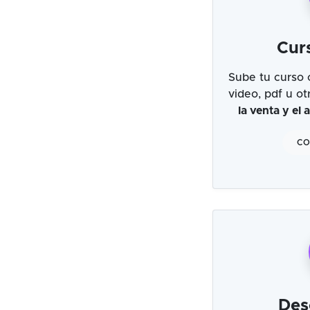
Cur
Sube tu curso 
video, pdf u o
la venta y el
CO
Des