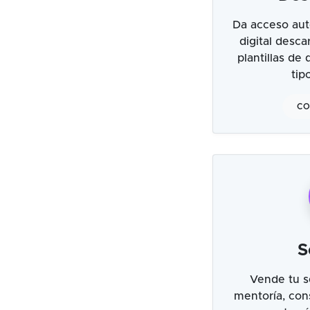
Da acceso aut
digital desc
plantillas de
tip
CO
S
Vende tu s
mentoría, cons