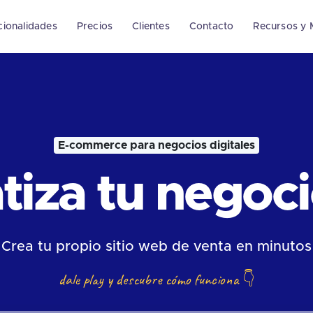
cionalidades
Precios
Clientes
Contacto
Recursos y 
E-commerce para negocios digitales
iza tu negocio
Crea tu propio sitio web de venta en minutos
dale play y descubre cómo funciona
👇