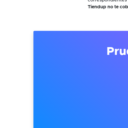
correspondientes 
Tiendup no te cob
Pru