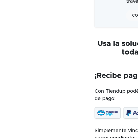
trav
CO
Usa la sol
toda
¡Recibe pag
Con Tiendup podés
de pago:
Simplemente vincu