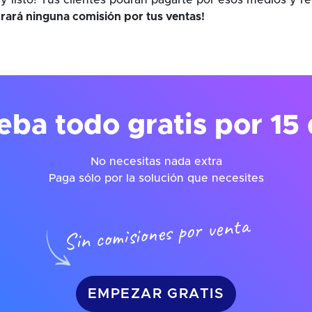
y listo! Tus clientes podrán pagarte por esos medios y r
rará ninguna comisión por tus ventas!
eba todo gratis por 15 
No necesitas nada extra
Paga sólo por la solución que necesites
Sin comisiones por venta
EMPEZAR GRATIS