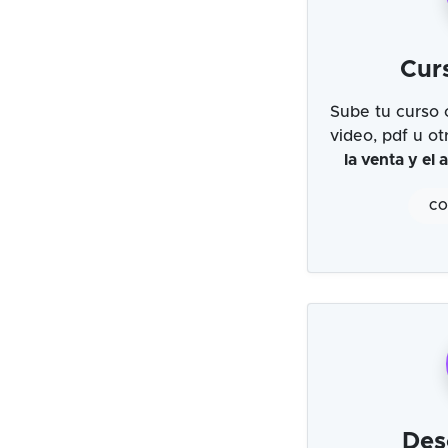
Cur
Sube tu curso 
video, pdf u o
la venta y el
CO
Des