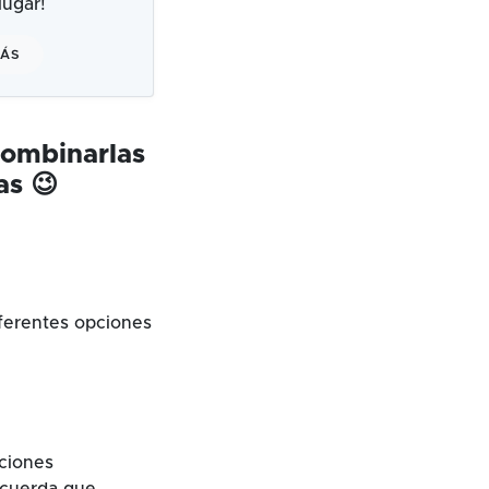
ugar!
MÁS
combinarlas
as 😉
ferentes opciones
cciones