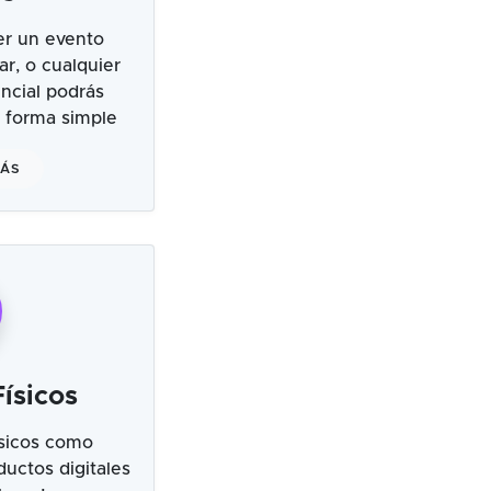
er un evento
ar, o cualquier
ncial podrás
 forma simple
MÁS
ísicos
sicos como
uctos digitales