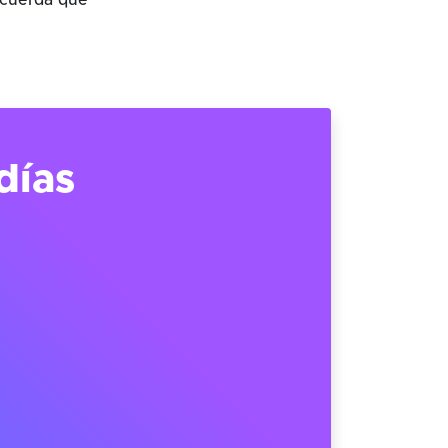
ecuerda que
días