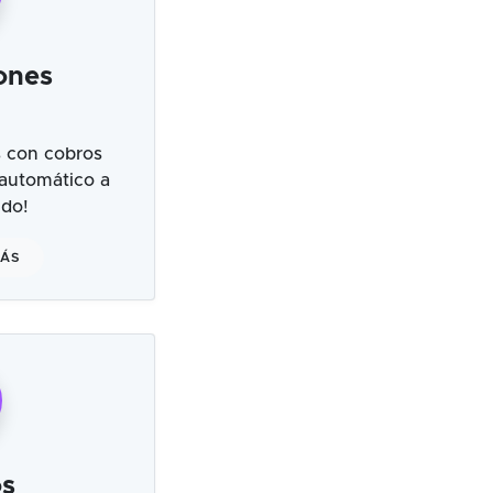
ones
 con cobros
 automático a
ndo!
MÁS
s