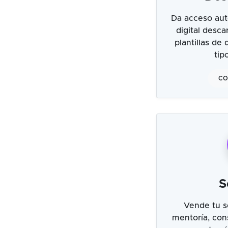
Da acceso aut
digital desc
plantillas de
tip
CO
S
Vende tu s
mentoría, cons