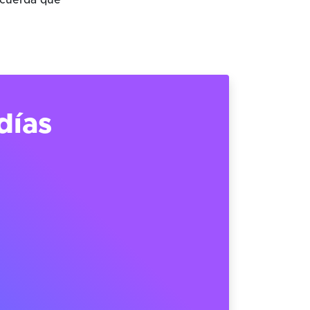
ecuerda que
días