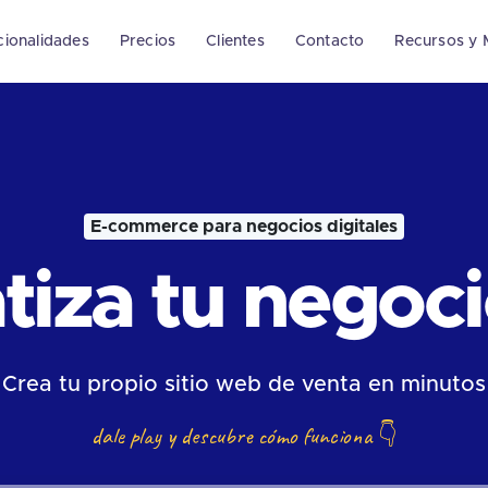
cionalidades
Precios
Clientes
Contacto
Recursos y 
E-commerce para negocios digitales
iza tu negocio
Crea tu propio sitio web de venta en minutos
dale play y descubre cómo funciona
👇