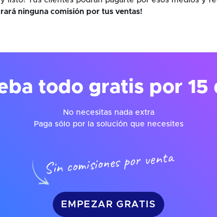
y listo! Tus clientes podrán pagarte por esos medios y r
rará ninguna comisión por tus ventas!
eba todo gratis por 15 
No necesitas nada extra
Paga sólo por la solución que necesites
Sin comisiones por venta
EMPEZAR GRATIS