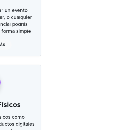
er un evento
ar, o cualquier
ncial podrás
 forma simple
MÁS
ísicos
sicos como
uctos digitales