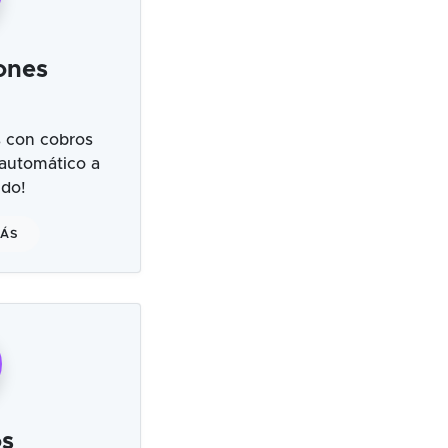
ones
 con cobros
 automático a
ndo!
MÁS
s