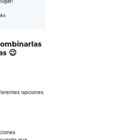
ugar!
MÁS
combinarlas
as 😉
ferentes opciones
cciones