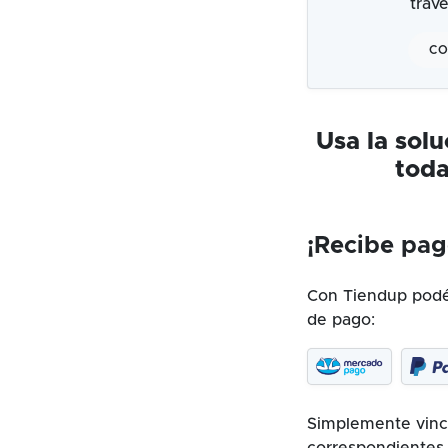
trav
CO
Usa la sol
toda
¡Recibe pag
Con Tiendup podés
de pago:
Simplemente vincu