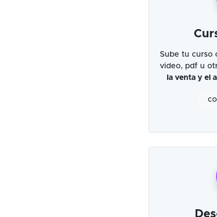
Cur
Sube tu curso 
video, pdf u o
la venta y el
CO
Des