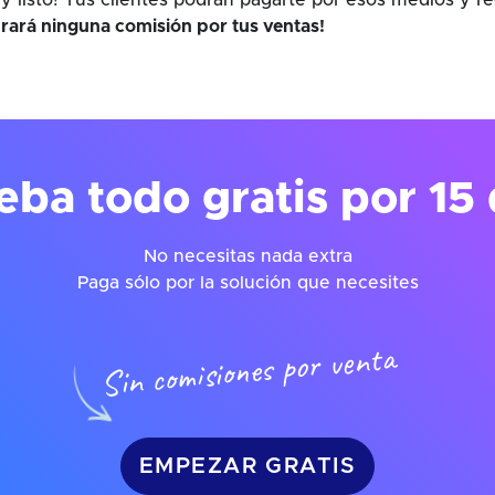
y listo! Tus clientes podrán pagarte por esos medios y r
rará ninguna comisión por tus ventas!
eba todo gratis por 15 
No necesitas nada extra
Paga sólo por la solución que necesites
Sin comisiones por venta
EMPEZAR GRATIS