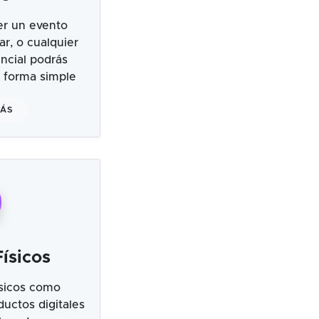
er un evento
ar, o cualquier
ncial podrás
 forma simple
MÁS
ísicos
sicos como
uctos digitales