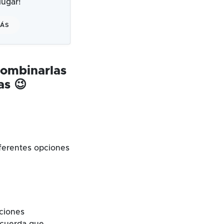
ugar!
MÁS
combinarlas
as 😉
ferentes opciones
cciones