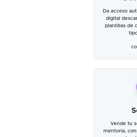
Da acceso aut
digital desc
plantillas de
tip
CO
S
Vende tu s
mentoría, cons