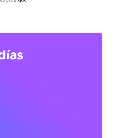
ecuerda que
días