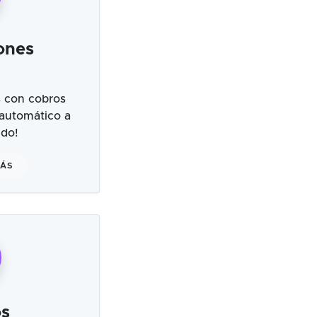
ones
 con cobros
 automático a
ndo!
MÁS
s