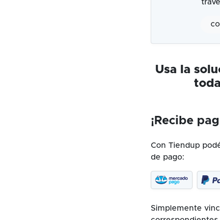
trav
CO
Usa la sol
toda
¡Recibe pag
Con Tiendup podés
de pago:
Simplemente vincu