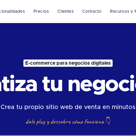
cionalidades
Precios
Clientes
Contacto
Recursos y 
E-commerce para negocios digitales
iza tu negocio
Crea tu propio sitio web de venta en minutos
dale play y descubre cómo funciona
👇