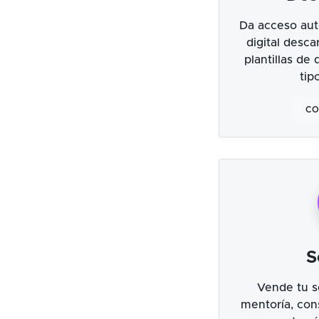
Da acceso aut
digital desc
plantillas de
tip
CO
S
Vende tu s
mentoría, cons