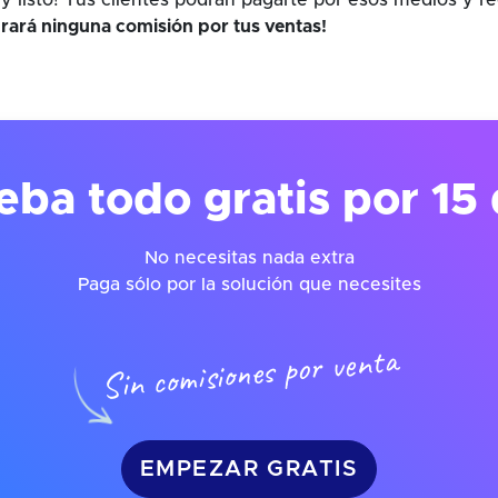
y listo! Tus clientes podrán pagarte por esos medios y r
rará ninguna comisión por tus ventas!
eba todo gratis por 15 
No necesitas nada extra
Paga sólo por la solución que necesites
Sin comisiones por venta
EMPEZAR GRATIS