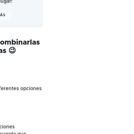
ugar!
MÁS
combinarlas
as 😉
ferentes opciones
cciones