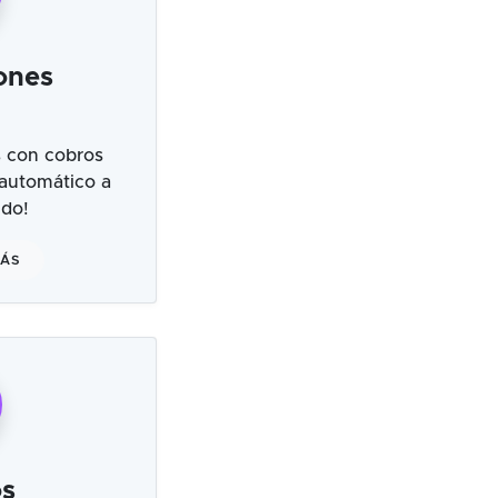
ones
 con cobros
 automático a
ndo!
MÁS
s