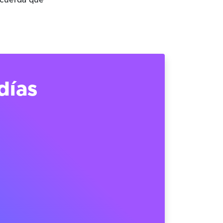
ecuerda que
días