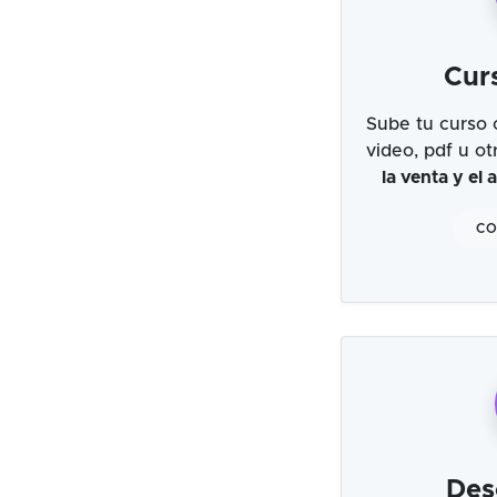
Cur
Sube tu curso 
video, pdf u o
la venta y el
CO
Des