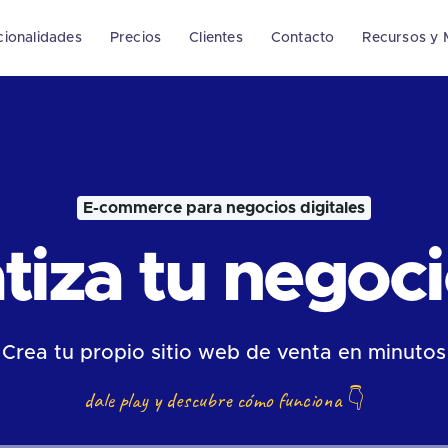
cionalidades
Precios
Clientes
Contacto
Recursos y 
E-commerce para negocios digitales
iza tu negocio
Crea tu propio sitio web de venta en minutos
dale play y descubre cómo funciona
👇