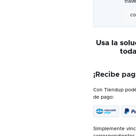
trav
CO
Usa la sol
toda
¡Recibe pag
Con Tiendup podés
de pago:
Simplemente vincu