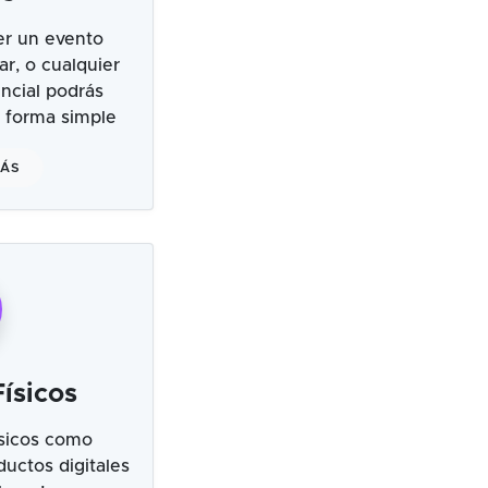
er un evento
ar, o cualquier
ncial podrás
 forma simple
MÁS
ísicos
sicos como
uctos digitales