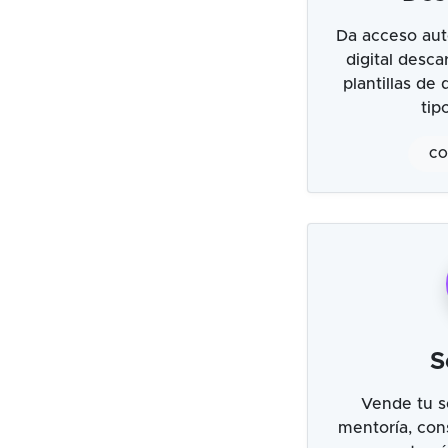
Da acceso aut
digital desc
plantillas de
tip
CO
S
Vende tu s
mentoría, cons