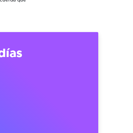
ecuerda que
días