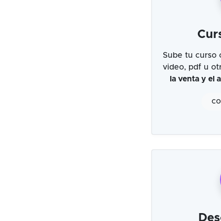
Cur
Sube tu curso 
video, pdf u o
la venta y el
CO
Des