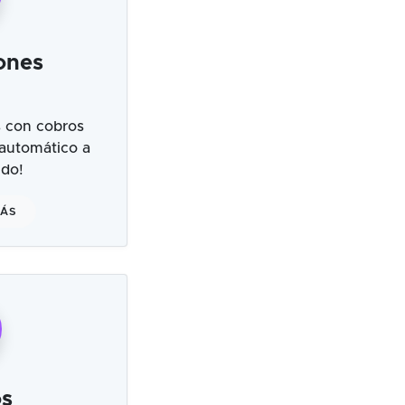
ones
 con cobros
 automático a
ndo!
MÁS
s