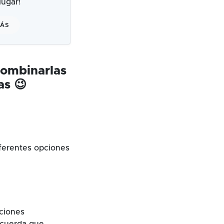
ugar!
MÁS
combinarlas
as 😉
ferentes opciones
cciones