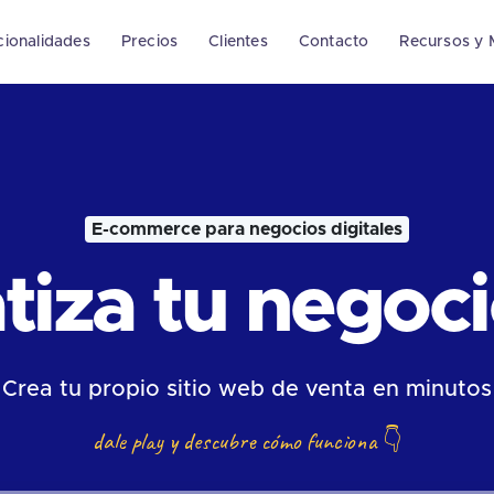
cionalidades
Precios
Clientes
Contacto
Recursos y 
E-commerce para negocios digitales
iza tu negocio
Crea tu propio sitio web de venta en minutos
dale play y descubre cómo funciona
👇