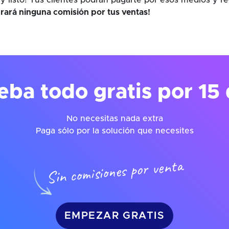
y listo! Tus clientes podrán pagarte por esos medios y r
rará ninguna comisión por tus ventas!
eba todo gratis por 15 
No necesitas nada extra
Paga sólo por la solución que necesites
Sin comisiones por venta
EMPEZAR GRATIS