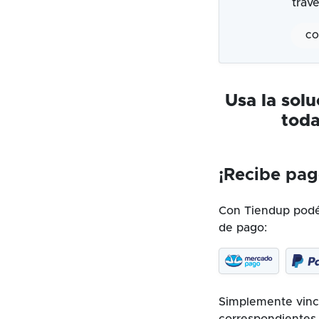
trav
CO
Usa la sol
toda
¡Recibe pag
Con Tiendup podés
de pago:
Simplemente vincu