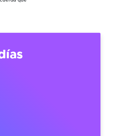
ecuerda que
días