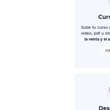
Cur
Sube tu curso 
video, pdf u o
la venta y el
CO
Des