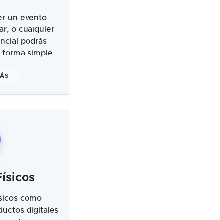
er un evento
ar, o cualquier
ncial podrás
 forma simple
MÁS
ísicos
sicos como
uctos digitales