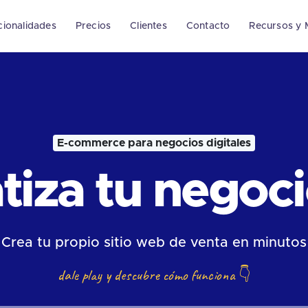
cionalidades
Precios
Clientes
Contacto
Recursos y 
E-commerce para negocios digitales
iza tu negocio
Crea tu propio sitio web de venta en minutos
dale play y descubre cómo funciona
👇