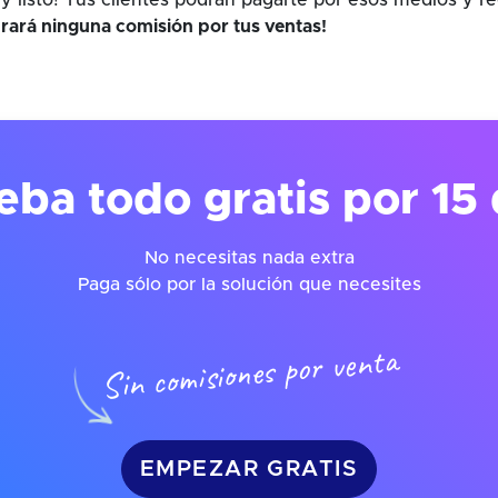
y listo! Tus clientes podrán pagarte por esos medios y r
rará ninguna comisión por tus ventas!
eba todo gratis por 15 
No necesitas nada extra
Paga sólo por la solución que necesites
Sin comisiones por venta
EMPEZAR GRATIS