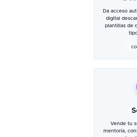
Da acceso aut
digital desc
plantillas de
tip
CO
S
Vende tu s
mentoría, cons