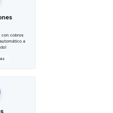
ones
 con cobros
 automático a
ndo!
MÁS
s