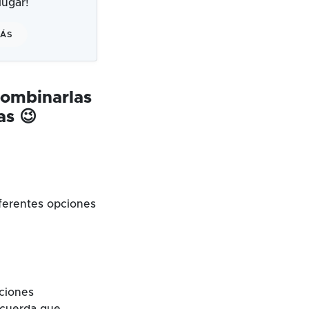
ugar!
MÁS
combinarlas
as 😉
ferentes opciones
cciones