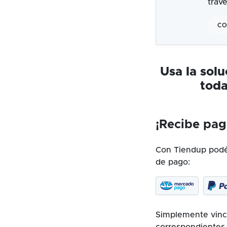
trav
CO
Usa la sol
toda
¡Recibe pag
Con Tiendup podés
de pago:
Simplemente vincu