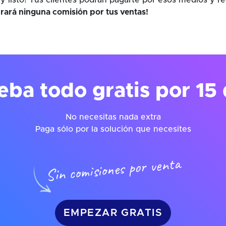
y listo! Tus clientes podrán pagarte por esos medios y r
rará ninguna comisión por tus ventas!
eba todo gratis por 15 
No necesitas nada extra
Paga sólo por la solución que necesites
Sin comisiones por venta
EMPEZAR GRATIS