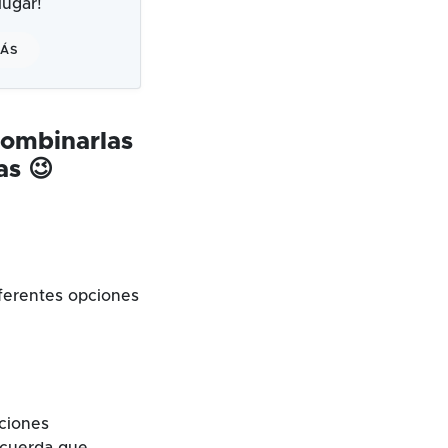
ugar!
MÁS
combinarlas
as 😉
ferentes opciones
cciones