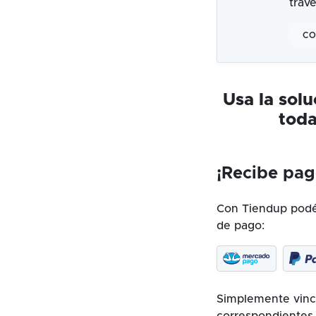
trav
CO
Usa la sol
toda
¡Recibe pag
Con Tiendup podés
de pago:
Simplemente vincu