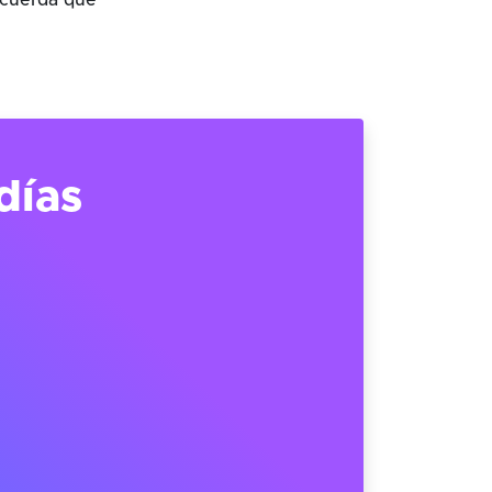
ecuerda que
días