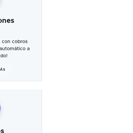
ones
 con cobros
 automático a
ndo!
MÁS
s