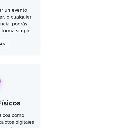
er un evento
ar, o cualquier
ncial podrás
 forma simple
MÁS
ísicos
sicos como
uctos digitales