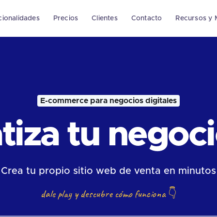
cionalidades
Precios
Clientes
Contacto
Recursos y 
E-commerce para negocios digitales
iza tu negocio
Crea tu propio sitio web de venta en minutos
dale play y descubre cómo funciona
👇