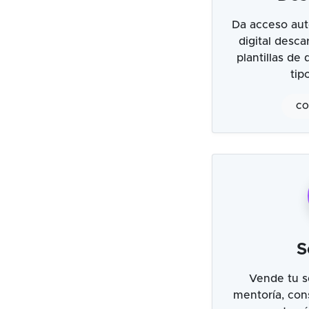
Da acceso aut
digital desc
plantillas de
tip
CO
S
Vende tu s
mentoría, cons