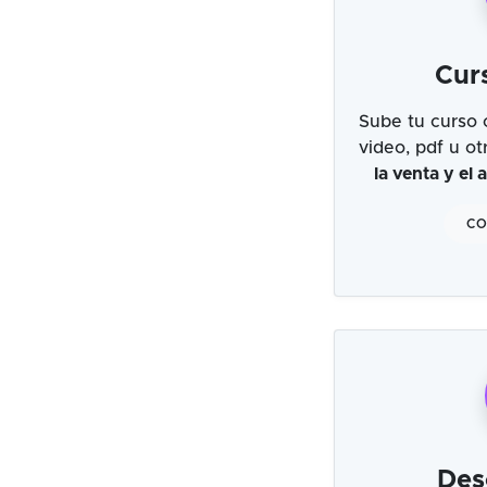
Cur
Sube tu curso 
video, pdf u o
la venta y el
CO
Des