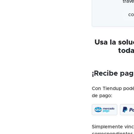
trav
CO
Usa la sol
toda
¡Recibe pag
Con Tiendup podés
de pago:
Simplemente vincu