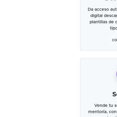
Da acceso aut
digital desc
plantillas de
tip
CO
S
Vende tu s
mentoría, cons