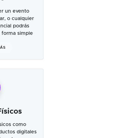
er un evento
ar, o cualquier
ncial podrás
 forma simple
MÁS
ísicos
sicos como
uctos digitales