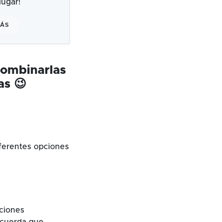
ugar!
MÁS
combinarlas
as 😉
ferentes opciones
cciones