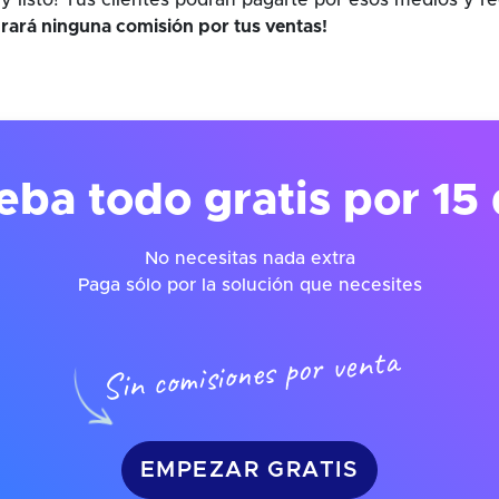
y listo! Tus clientes podrán pagarte por esos medios y r
rará ninguna comisión por tus ventas!
eba todo gratis por 15 
No necesitas nada extra
Paga sólo por la solución que necesites
Sin comisiones por venta
EMPEZAR GRATIS