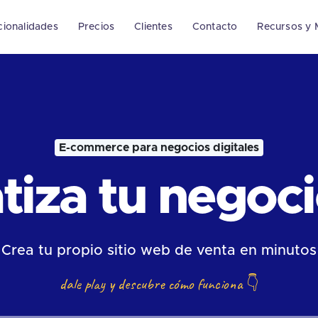
cionalidades
Precios
Clientes
Contacto
Recursos y 
E-commerce para negocios digitales
iza tu negocio
Crea tu propio sitio web de venta en minutos
dale play y descubre cómo funciona
👇