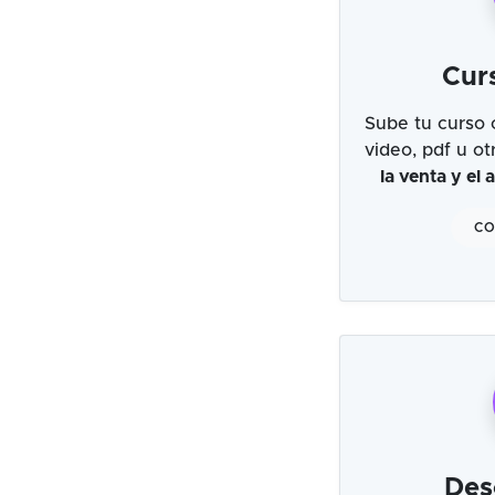
Cur
Sube tu curso 
video, pdf u o
la venta y el
CO
Des