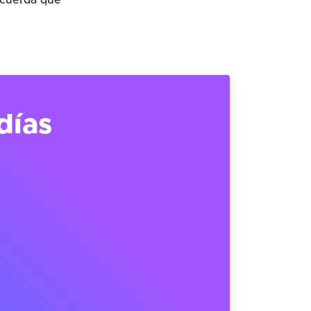
ecuerda que
días