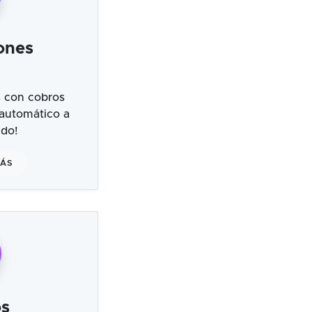
ones
 con cobros
 automático a
ndo!
MÁS
s