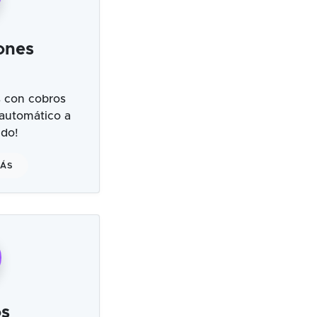
ones
 con cobros
 automático a
ndo!
MÁS
s