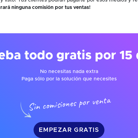
y listo! Tus clientes podrán pagarte por esos medios y r
rará ninguna comisión por tus ventas!
eba todo gratis por 15 
No necesitas nada extra
Paga sólo por la solución que necesites
Sin comisiones por venta
EMPEZAR GRATIS