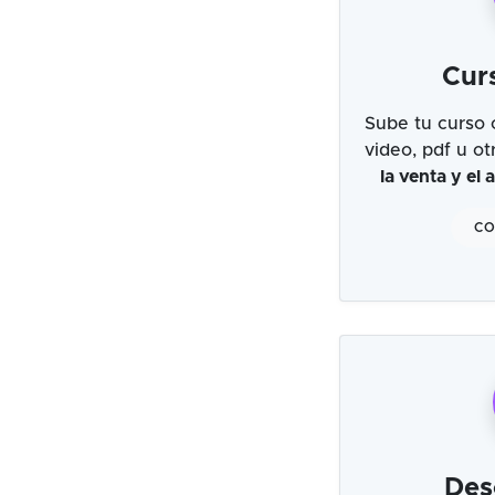
Cur
Sube tu curso 
video, pdf u o
la venta y el
CO
Des