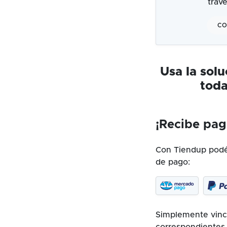
trav
CO
Usa la sol
toda
¡Recibe pag
Con Tiendup podés
de pago:
Simplemente vincu