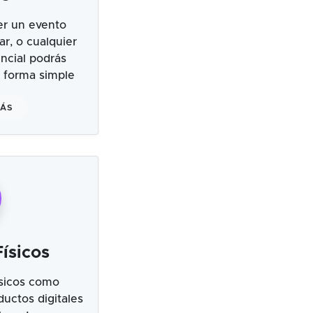
er un evento
ar, o cualquier
ncial podrás
 forma simple
MÁS
ísicos
sicos como
uctos digitales