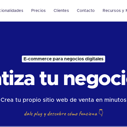
cionalidades
Precios
Clientes
Contacto
Recursos y 
E-commerce para negocios digitales
iza tu negocio
Crea tu propio sitio web de venta en minutos
dale play y descubre cómo funciona
👇