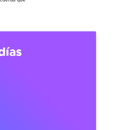
ecuerda que
días