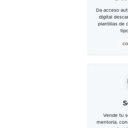
Da acceso aut
digital desc
plantillas de
tip
CO
S
Vende tu s
mentoría, cons