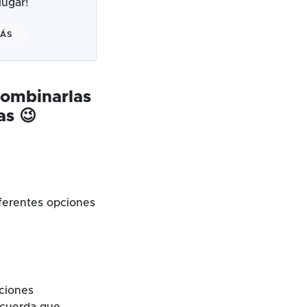
ugar!
MÁS
combinarlas
as 😉
ferentes opciones
cciones