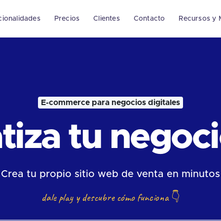
cionalidades
Precios
Clientes
Contacto
Recursos y 
E-commerce para negocios digitales
iza tu negocio
Crea tu propio sitio web de venta en minutos
dale play y descubre cómo funciona
👇