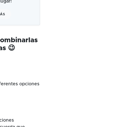
ugar!
MÁS
combinarlas
as 😉
ferentes opciones
cciones