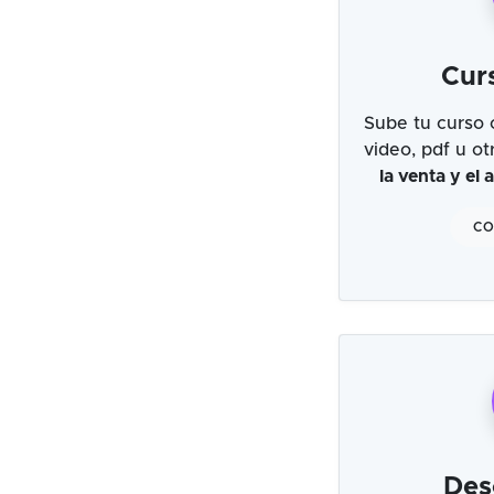
Cur
Sube tu curso 
video, pdf u o
la venta y el
CO
Des