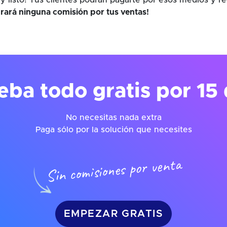
y listo! Tus clientes podrán pagarte por esos medios y r
rará ninguna comisión por tus ventas!
eba todo gratis por 15 
No necesitas nada extra
Paga sólo por la solución que necesites
Sin comisiones por venta
EMPEZAR GRATIS