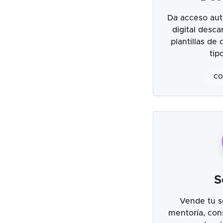
Da acceso aut
digital desc
plantillas de
tip
CO
S
Vende tu s
mentoría, cons