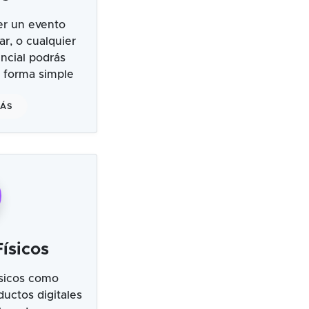
er un evento
ar, o cualquier
ncial podrás
 forma simple
MÁS
ísicos
sicos como
uctos digitales