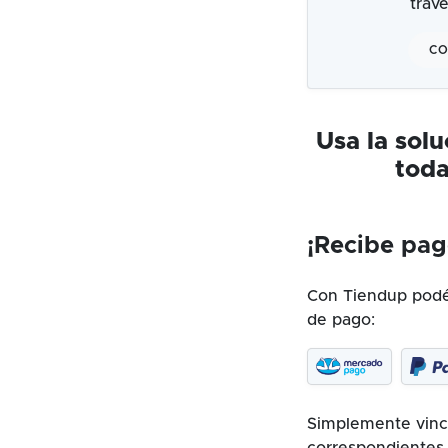
trav
CO
Usa la sol
toda
¡Recibe pag
Con Tiendup podés
de pago:
Simplemente vincu