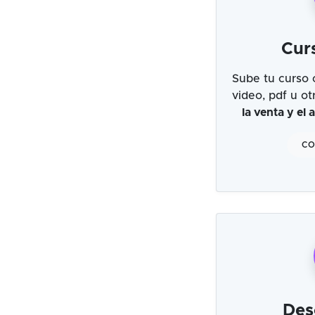
Cur
Sube tu curso 
video, pdf u o
la venta y el
CO
Des