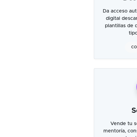
Da acceso aut
digital desc
plantillas de
tip
CO
S
Vende tu s
mentoría, cons