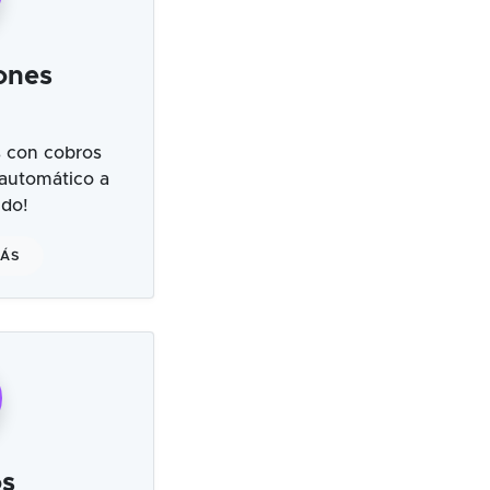
ones
 con cobros
 automático a
ndo!
MÁS
s