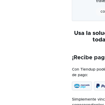
trav
CO
Usa la sol
toda
¡Recibe pag
Con Tiendup podés
de pago:
Simplemente vincu