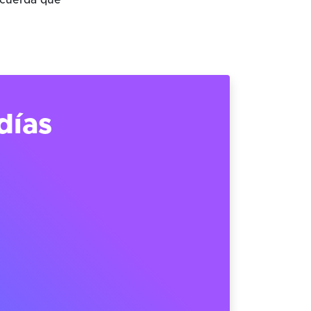
ecuerda que
días