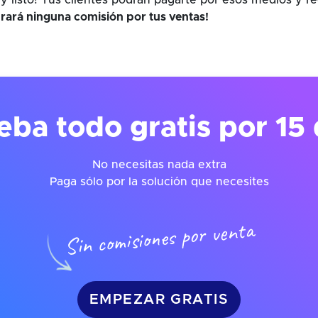
y listo! Tus clientes podrán pagarte por esos medios y r
rará ninguna comisión por tus ventas!
eba todo gratis por 15 
No necesitas nada extra
Paga sólo por la solución que necesites
Sin comisiones por venta
EMPEZAR GRATIS