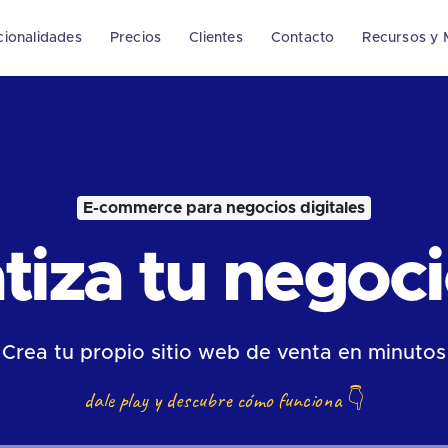
cionalidades
Precios
Clientes
Contacto
Recursos y 
E-commerce para negocios digitales
iza tu negocio
Crea tu propio sitio web de venta en minutos
dale play y descubre cómo funciona
👇