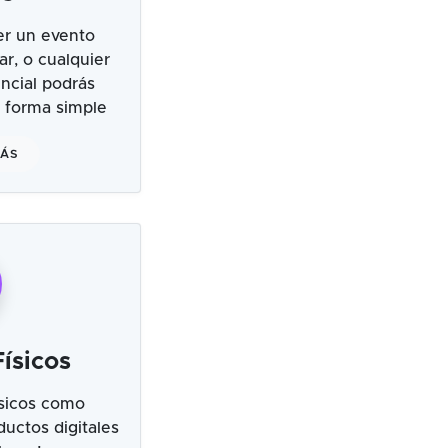
er un evento
ar, o cualquier
ncial podrás
 forma simple
MÁS
ísicos
sicos como
uctos digitales