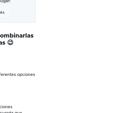
ugar!
MÁS
combinarlas
as 😉
ferentes opciones
cciones