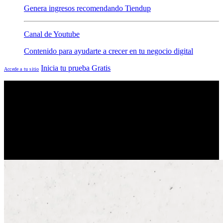
Genera ingresos recomendando Tiendup
Canal de Youtube
Contenido para ayudarte a crecer en tu negocio digital
Inicia tu prueba Gratis
Accede a tu sitio
E-commerce para negocios digitales
Automatiza tu negocio digital
Crea tu propio sitio web de venta en minutos
dale play y descubre cómo funciona
👇