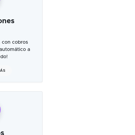
ones
 con cobros
 automático a
ndo!
MÁS
s