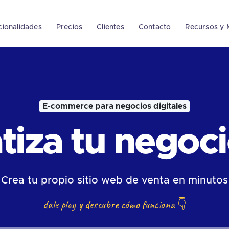
cionalidades
Precios
Clientes
Contacto
Recursos y 
E-commerce para negocios digitales
iza tu negocio
Crea tu propio sitio web de venta en minutos
dale play y descubre cómo funciona
👇