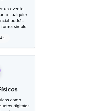
er un evento
ar, o cualquier
ncial podrás
 forma simple
MÁS
ísicos
sicos como
uctos digitales