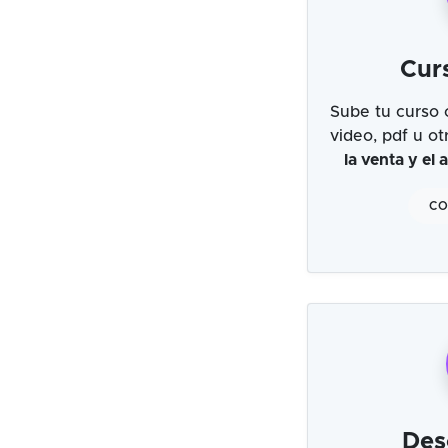
Cur
Sube tu curso 
video, pdf u o
la venta y el
CO
Des