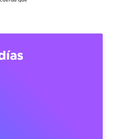
ecuerda que
días