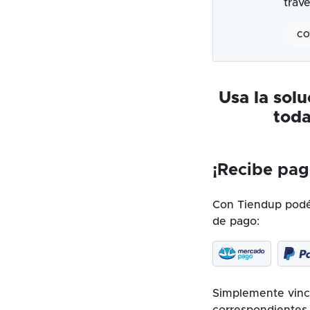
trav
CO
Usa la sol
toda
¡Recibe pag
Con Tiendup podés
de pago:
Simplemente vincu