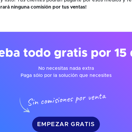
y listo! Tus clientes podrán pagarte por esos medios y r
rará ninguna comisión por tus ventas!
eba todo gratis por 15 
No necesitas nada extra
Paga sólo por la solución que necesites
Sin comisiones por venta
EMPEZAR GRATIS