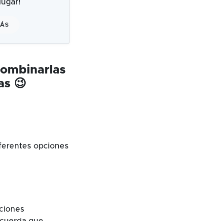
ugar!
MÁS
combinarlas
as 😉
ferentes opciones
cciones