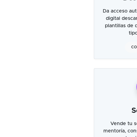
Da acceso aut
digital desc
plantillas de
tip
CO
S
Vende tu s
mentoría, cons